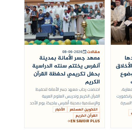
مقالات
08-06-2026
event
ها
معهد جسر الأمانة بمدينة
لأخلاق
آنفرس يختتم سنته الدراسية
وضوع
بحفل تكريمي لحفظة القرآن
الكريم
غاربة،
احتضنت رحاب معهد جسر الأمانة لتحفيظ
20 بمدينة فرانكفورت
القرآن الكريم وتدريس العلوم العربية
السيرة
والإسلامية بمدينة أنفرس ببلجيكا، يوم الأحد
الفقه
7 يونيو 2026، الحفل الختامي السنوي
التكوين المستمر
الأخبار
القرآن الكريم
تكريما للطلبة...
EN SAVOIR PLUS
arrow_forward