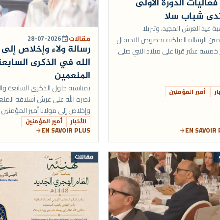
عاليات الدورة الأولى
دى شباب سلا
ة عيد العرش المجيد، وتنزيلا
مقالات
28-07-2026
ين الرسالة الملكية بخصوص الاحتفال
event
رسالة ولاء وإخلاص إلى 
 خمسة عشر قرنا على ميلاد النبي صلى
الله في الذكرى السابع
عليه وسلم، وضمن المسار العملي
سديد التبل...
المنعمين
بمناسبة حلول الذكرى السابعة وال
ار
أمير المؤمنين
نصره الله على عرش أسلافه المنعم
وإخلاص إلى مولانا أمير المؤمنين م
الأخبار
أمير المؤمنين
EN SAVOIR
EN SAVOIR PLUS
arrow_forward
arrow_forward
مقالات