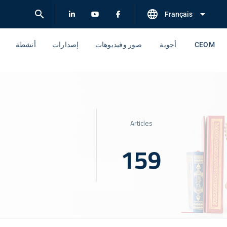
search
language
arrow_drop_down
Français
CEOM
أجوبة
صور وفيديوهات
إصدارات
أنشطة
Articles
159