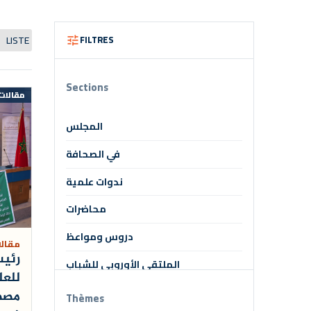
LISTE
da
FILTRES
tune
Sections
مقالات
المجلس
في الصحافة
ندوات علمية
محاضرات
دروس ومواعظ
مقال
رئيس
الملتقى الأوروبي للشباب
للعل
التكوين المستمر
مصط
Thèmes