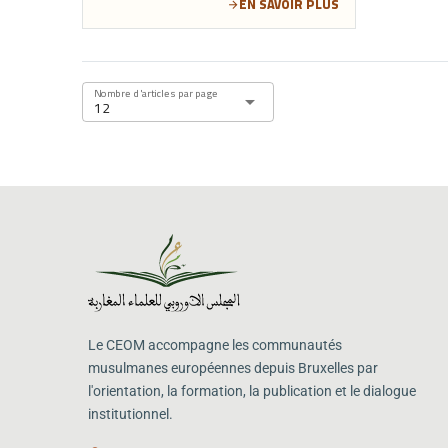
EN SAVOIR PLUS
بهولندا وجمعية الأ...
arrow_forward
Nombre d'articles par page
arrow_drop_down
12
Le CEOM accompagne les communautés
musulmanes européennes depuis Bruxelles par
l'orientation, la formation, la publication et le dialogue
institutionnel.