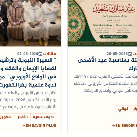
ات
26-05-2026
مقالات
02-06-2026
event
event
ة بمناسبة عيد الأضحى
" السيرة النبوية وترشيد
ارك
لقضايا الإيمان والفقه وا
في الواقع الأوروبي " م
بمناسبة عيد الأضحى المبارك لعام 1447هـ
/ 2026م، يتقدم المجلس الأوروبي للعلماء
ندوة علمية بفرانكفورت
بة بأحر التهاني وأصدق التبريكات
نظم المجلس الأوروبي للعلماء الم
ة العالم وسائرالمسلمين، سائلا الله
يوم الأحد 31 ماي 26
...
بألمانيا، دورة علمية في موضوع: "
ار
تهاني
النبوية وترشيدها لقضايا الإيمان و
ندوات علمية
الأخبار
التكوين
والأخلاق...
EN SAVOIR PLUS
EN SAVOIR
arrow_forward
arrow_forward