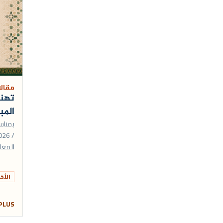
أنشطة تواصلية
رمضان
المولد النبوي الشريف
مناسبات
مقال
تهنئ
المب
المغار
لمغارب
تعالى أ
الأخب
 PLUS