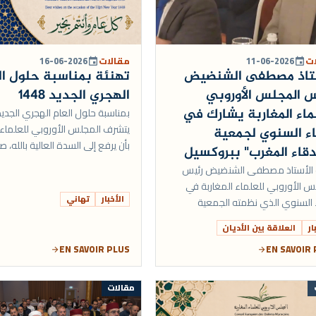
ات
11-06-2026
مقالات
16-06-2026
event
event
ستاذ مصطفى الشنضيض
تهنئة بمناسبة حلول ال
 المجلس الأوروبي
الهجري الجديد 1448
ماء المغاربة يشارك في
يتشرف المجلس الأوروبي للعلماء ا
اء السنوي لجمعية
بأن يرفع إلى السدة العالية بالله، 
قاء المغرب" ببروكسيل
الجلالة الملك محمد السادس نصره 
الأستاذ مصطفى الشنضيض رئيس
وأيده، أسمى...
س الأوروبي للعلماء المغاربة في
الأخبار
تهاني
ء السنوي الذي نظمته الجمعية
يكية “أصدقاء المغرب”، مساء يوم
ار
العلاقة بين الأديان
العا...
EN SAVOIR PLUS
EN SAVOIR
arrow_forward
arrow_forward
مقالات