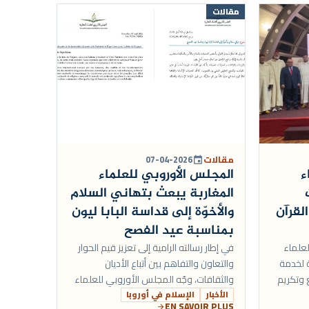
مقالات
مقالات
07-04-2026
event
ء
المجلس الأوروبي للعلماء
المغاربة يبعث بتهاني السلام
لقرآن
والأخوّة إلى قداسة البابا ليون
بمناسبة عيد الفصح
علماء
في إطار رسالته الرامية إلى تعزيز قيم الحوار
ة لخدمة
والتعاون والتفاهم بين أتباع الأديان
 وتكريم
والثقافات، وجّه المجلس الأوروبي للعلماء
فظه
المغاربة رسالة تهنئة إلى قداسة البابا ليون
الأخبار
الإسلام في أوروبا
EN SAVOIR PLUS
arrow_forward