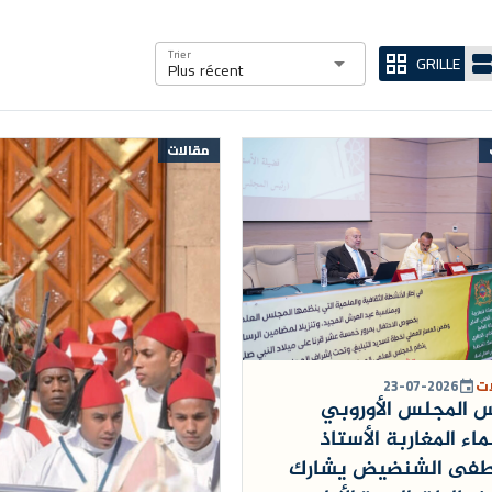
Trier
GRILLE
arrow_drop_down
grid_view
view_agen
Plus récent
مقالات
ات
23-07-2026
event
 المجلس الأوروبي
ماء المغاربة الأستاذ
فى الشنضيض يشارك