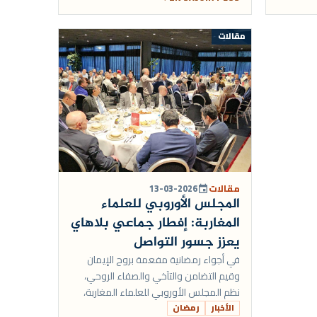
ب...
مقالات
مقالات
13-03-2026
event
المجلس الأوروبي للعلماء
المغاربة: إفطار جماعي بلاهاي
يعزز جسور التواصل
في أجواء رمضانية مفعمة بروح الإيمان
وقيم التضامن والتآخي والصفاء الروحي،
نظم المجلس الأوروبي للعلماء المغاربة،
بالشراكة مع سفارة المملكة المغربية
الأخبار
رمضان