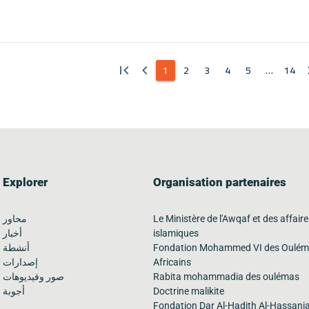
1
2
3
4
5
…
14
first_page
keyboard_arrow_left
keyboard
Explorer
Organisation partenaires
Le Ministère de l'Awqaf et des affair
محاور
islamiques
أخبار
Fondation Mohammed VI des Oulé
أنشطة
Africains
إصدارات
Rabita mohammadia des oulémas
صور وفيديوهات
Doctrine malikite
أجوبة
Fondation Dar Al-Hadith Al-Hassani