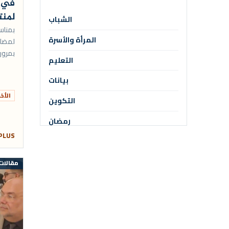
في ف
الأخبار
لمنت
الشباب
بيانات
بمناسب
المرأة والأسرة
لمضام
فضاء المرأة والأسرة
بمرور
التعليم
الله 
الأبحاث
لخطة ت
بيانات
مقالات
الأخب
التكوين
الأنشطة العلمية
رمضان
فعاليات المجلس
 PLUS
المولد النبوي الشريف
معرض الصور
أمير المؤمنين
مقالات
إصدارات المجلس
الإرشاد الديني
المكتبة
لقاء علمي
معرض الفيديو
أبحاث