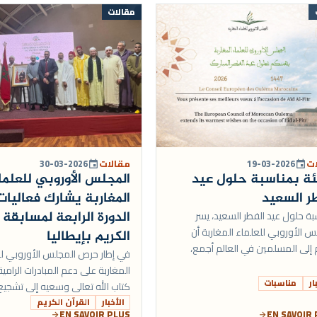
مقالات
ات
19-03-2026
مقالات
30-03-2026
event
event
ة بمناسبة حلول عيد
المجلس الأوروبي للعلما
ر السعيد
المغاربة يشارك فعاليات
الدورة الرابعة لمسابقة ا
بة حلول عيد الفطر السعيد، يسر
س الأوروبي للعلماء المغاربة أن
الكريم بإيطاليا
 إلى المسلمين في العالم أجمع،
في إطار حرص المجلس الأوروبي لل
عبارات التهاني والتبريكات . نسأل الله
المغاربة على دعم المبادرات الرامي
 أن يدخل...
ار
مناسبات
كتاب الله تعالى وسعيه إلى تشجيع
الأطفال والشباب المقبلين على ح
الأخبار
القرآن الكريم
EN SAVOIR PLUS
EN SAVOIR
arrow_forward
arrow_forward