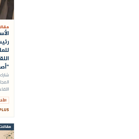
عبادات
تعزية ومواساة
معاملات
القرآن الكريم
أجوبة عامة
مقال
الأ
العلاقة بين الأديان
فقهيات
رئيس
الإسلام في أوروبا
للعل
اللق
تعازي
“أصد
أبحاث وإصدارات
شارك 
المجل
أصوات قرآنية من أوروبا
اللقا
السيرة النبوية دروس وعبر
البلج
الأخب
الاثنين 08 يونيو 2026 ب
قراء و قراءات
 PLUS
أنشطة تواصلية
مقالات
أنشطة تواصلية