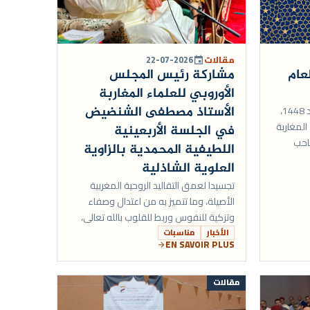
مقالات
22-07-2026
event
عام
مشاركة رئيس المجلس
الأوروبي للعلماء المغاربة
الأستاذ مصطفى الشنضيض
بمناسبة حلول العام الهجري الجديد 1448،
لمغاربة
في الجلسة الأربعينية
صاحب
اللطيفية المحمدية بالزاوية
الله
العلوية الشاذلية
تجسيدا لعمق التقاليد الروحية المغربية
الأصيلة، وما تتميز به من اعتدال وصفاء
وتزكية للنفوس وربط للقلوب بالله تعالى،
وفي أجواء إيمانية وروحانية عامرة بأنوار
الأخبار
مناسبات
EN SAVOIR PLUS
المحبة ال...
arrow_forward
مقالات