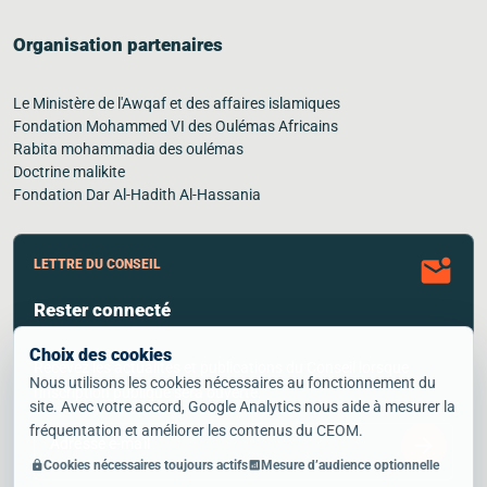
Organisation partenaires
Le Ministère de l'Awqaf et des affaires islamiques
Fondation Mohammed VI des Oulémas Africains
Rabita mohammadia des oulémas
Doctrine malikite
Fondation Dar Al-Hadith Al-Hassania
mark_email_unread
LETTRE DU CONSEIL
Rester connecté
Choix des cookies
Recevez les actualités et publications du Conseil lorsque
Nous utilisons les cookies nécessaires au fonctionnement du
l'inscription publique sera ouverte.
site. Avec votre accord, Google Analytics nous aide à mesurer la
fréquentation et améliorer les contenus du CEOM.
arrow_forward
Adresse e-mail
Cookies nécessaires toujours actifs
Mesure d’audience optionnelle
lock
analytics